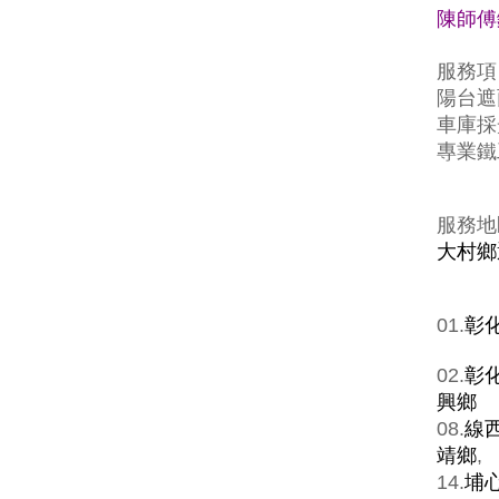
陳師傅鐵
服務項
陽台遮
車庫採
專業鐵
服務地
大村鄉
01.
彰
02.
彰
興鄉
08.
線
靖鄉
,
14.
埔