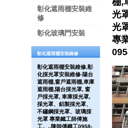
棚,
彰化遮雨棚安裝維
光罩
修
光
彰化玻璃門安裝
專
09
彰化遮雨棚安裝維修
彰化遮雨棚安裝維修,彰
化採光罩安裝維修-陽台
遮雨棚,窗戶遮雨棚,車庫
遮雨棚,陽台採光罩, 窗
戶採光罩, 車庫採光罩,
採光罩、鋁製採光罩、
不鏽鋼採光罩、玻璃採
光罩 專業鐵工師傅施
工。..陳師傅鐵工0958-