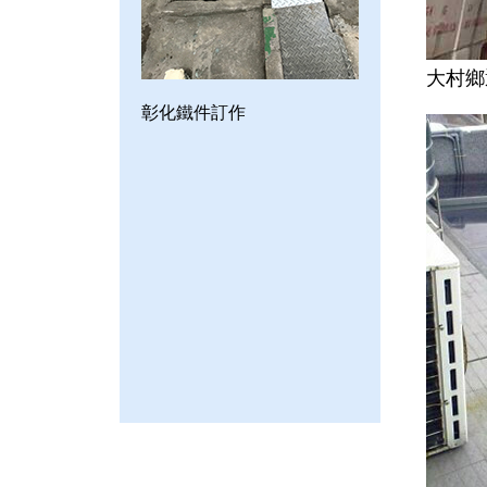
大村鄉
彰化鐵件訂作