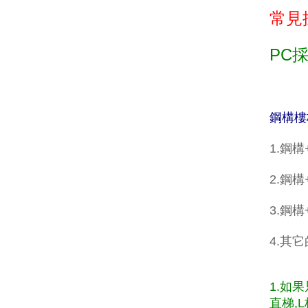
常見
PC
鋼構樓
1.鋼
2.鋼構
3.鋼
4.其
1.如
直梯,L