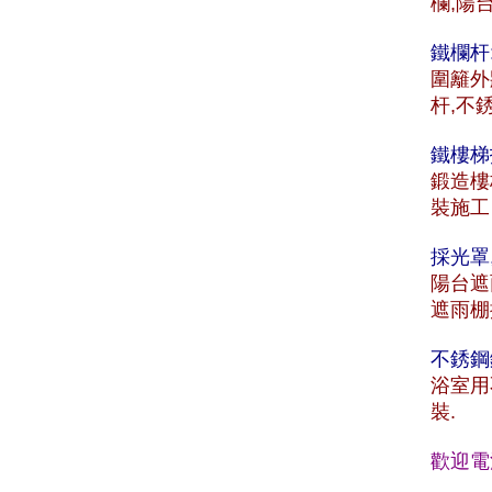
欄,陽
鐵欄杆
圍籬外
杆,不
鐵樓梯
鍛造樓
裝施工
採光罩
陽台遮
遮雨棚
不銹鋼
浴室用
裝.
歡迎電