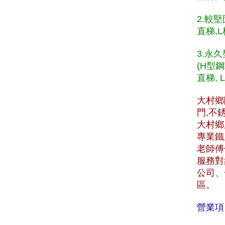
2.較
直梯,L
3.永
(H型
直梯, 
大村鄉
門,不
大村鄉服
專業鐵
老師傅
服務對
公司、
區。
營業項