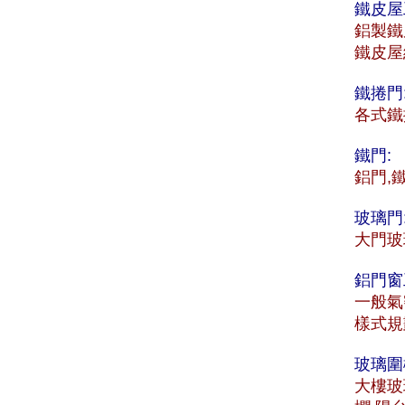
鐵皮屋
鋁製鐵
鐵皮屋
鐵捲門
各式鐵
鐵門:
鋁門,
玻璃門
大門玻
鋁門窗
一般氣
樣式規
玻璃圍
大樓玻