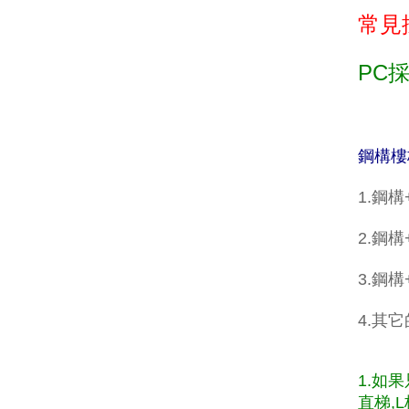
常見
PC
鋼構樓
1.鋼
2.鋼構
3.鋼
4.其
1.如
直梯,L