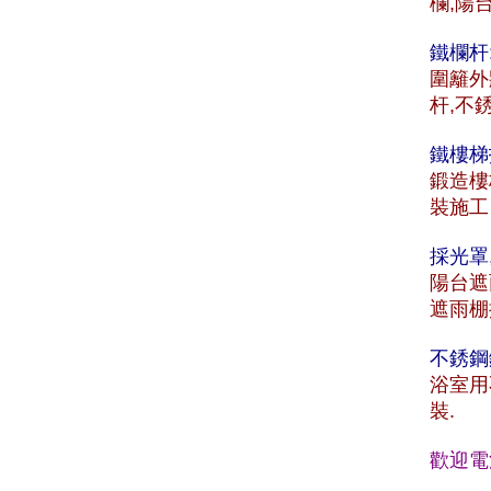
欄,陽
鐵欄杆
圍籬外
杆,不
鐵樓梯
鍛造樓
裝施工
採光罩
陽台遮
遮雨棚
不銹鋼
浴室用
裝.
歡迎電