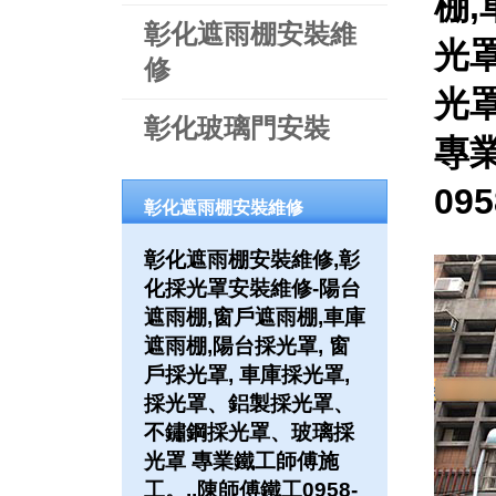
棚,
彰化遮雨棚安裝維
光罩
修
光
彰化玻璃門安裝
專
09
彰化遮雨棚安裝維修
彰化遮雨棚安裝維修,彰
化採光罩安裝維修-陽台
遮雨棚,窗戶遮雨棚,車庫
遮雨棚,陽台採光罩, 窗
戶採光罩, 車庫採光罩,
採光罩、鋁製採光罩、
不鏽鋼採光罩、玻璃採
光罩 專業鐵工師傅施
工。..陳師傅鐵工0958-