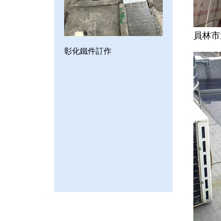
員林市
彰化鐵件訂作