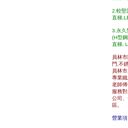
2.較
直梯,L
3.永
(H型
直梯, 
員林市
門,不
員林市服
專業鐵
老師傅
服務對
公司、
區。
營業項