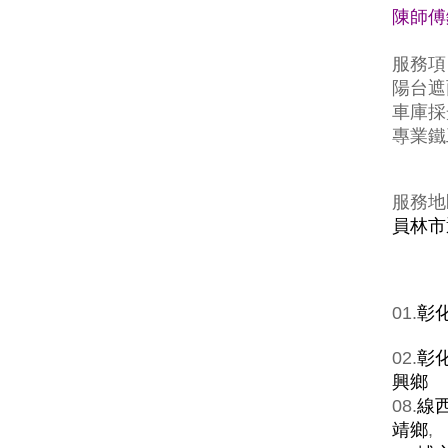
陳師傅鐵
服務項
陽台遮
車庫採
專業鐵
服務地
員林市
01.
彰
02.
彰
興鄉
08.
線
靖鄉
,