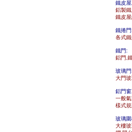
鐵皮屋
鋁製鐵
鐵皮屋
鐵捲門
各式鐵
鐵門:
鋁門,
玻璃門
大門玻
鋁門窗
一般氣
樣式規
玻璃圍
大樓玻