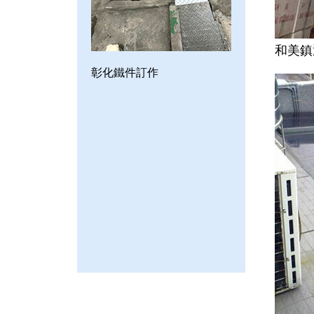
和美鎮
彰化鐵件訂作