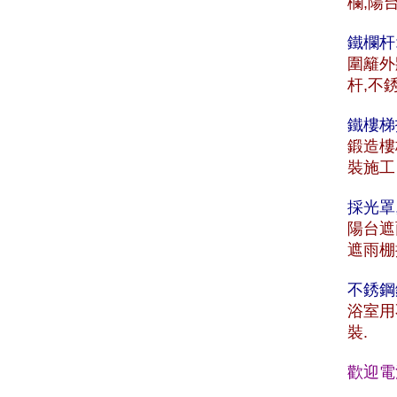
欄,陽
鐵欄杆
圍籬外
杆,不
鐵樓梯
鍛造樓
裝施工
採光罩
陽台遮
遮雨棚
不銹鋼
浴室用
裝.
歡迎電