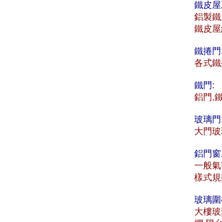
鐵皮屋
鋁製鐵
鐵皮屋
鐵捲門
各式鐵
鐵門:
鋁門,
玻璃門
大門玻
鋁門窗
一般氣
樣式規
玻璃圍
大樓玻