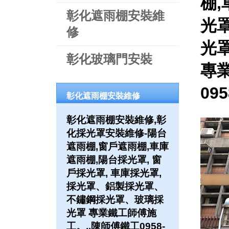
棚,
彰化遮雨棚安裝維
光罩
修
光
彰化玻璃門安裝
專
09
彰化遮雨棚安裝維修
彰化遮雨棚安裝維修,彰
化採光罩安裝維修-陽台
遮雨棚,窗戶遮雨棚,車庫
遮雨棚,陽台採光罩, 窗
戶採光罩, 車庫採光罩,
採光罩、鋁製採光罩、
不鏽鋼採光罩、玻璃採
光罩 專業鐵工師傅施
工。..陳師傅鐵工0958-