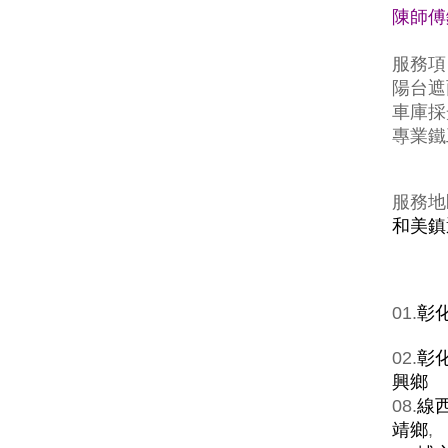
陳師傅鐵
服務項
陽台遮
車庫採
專業鐵
服務地
和美鎮
01.
彰
02.
彰
興鄉
08.
線
靖鄉
,