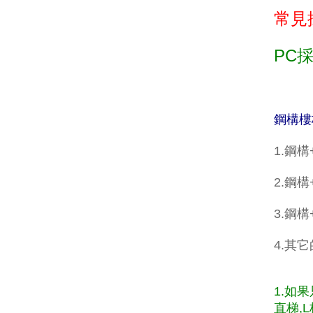
常見
PC
鋼構樓
1.鋼
2.鋼構
3.鋼
4.其
1.如
直梯,L