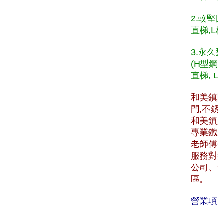
2.較
直梯,L
3.永
(H型
直梯, 
和美鎮
門,不
和美鎮服
專業鐵
老師傅
服務對
公司、
區。
營業項