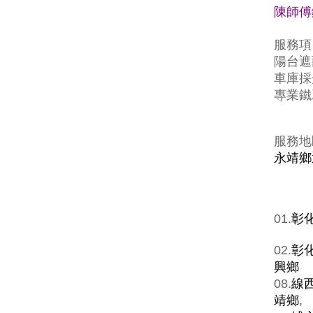
陳師傅鐵
服務項
陽台遮
車庫採
專業鐵
服務地
永靖鄉
01.
彰
02.
彰
興鄉
08.
線
靖鄉
,