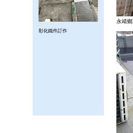
永靖鄉
彰化鐵件訂作