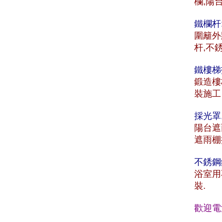
欄,陽
鐵欄杆
圍籬外
杆,不
鐵樓梯
鍛造樓
裝施工
採光罩
陽台遮
遮雨棚
不銹鋼
浴室用
裝.
歡迎電