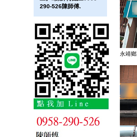
290-526陳師傅.
永靖鄉