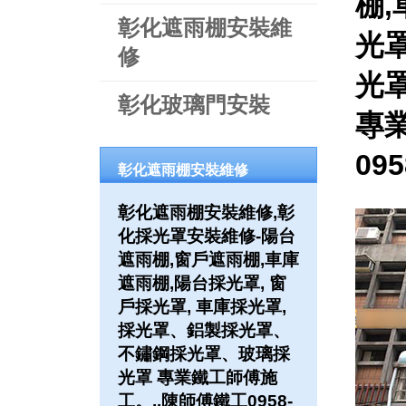
棚,
彰化遮雨棚安裝維
光罩
修
光
彰化玻璃門安裝
專
09
彰化遮雨棚安裝維修
彰化遮雨棚安裝維修,彰
化採光罩安裝維修-陽台
遮雨棚,窗戶遮雨棚,車庫
遮雨棚,陽台採光罩, 窗
戶採光罩, 車庫採光罩,
採光罩、鋁製採光罩、
不鏽鋼採光罩、玻璃採
光罩 專業鐵工師傅施
工。..陳師傅鐵工0958-