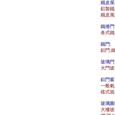
鐵皮屋
鋁製鐵
鐵皮屋
鐵捲門
各式鐵
鐵門:
鋁門,
玻璃門
大門玻
鋁門窗
一般氣
樣式規
玻璃圍
大樓玻