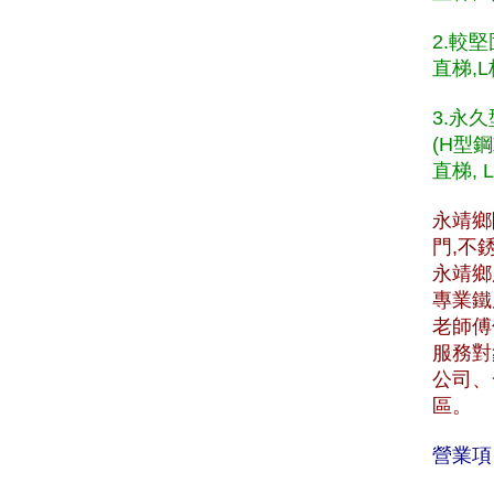
2.較
直梯,L
3.永
(H型
直梯, 
永靖鄉
門,不
永靖鄉服
專業鐵
老師傅
服務對
公司、
區。
營業項