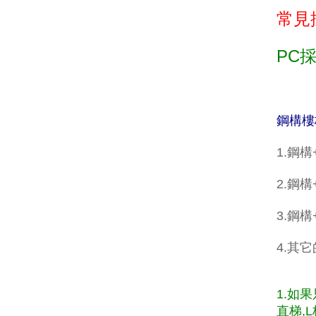
常見
PC
鋼構樓
1.鋼
2.鋼構
3.鋼
4.其
1.如
直梯,L