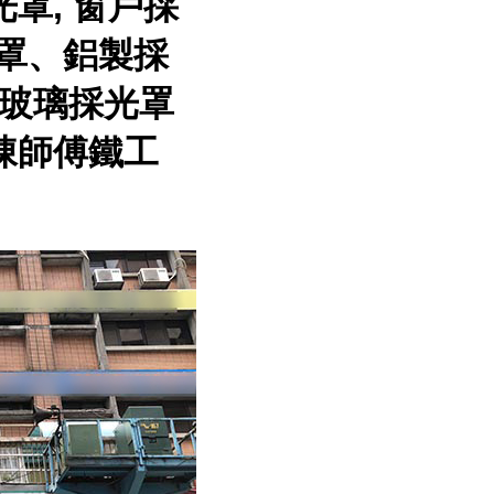
光罩, 窗戶採
光罩、鋁製採
玻璃採光罩
陳師傅鐵工