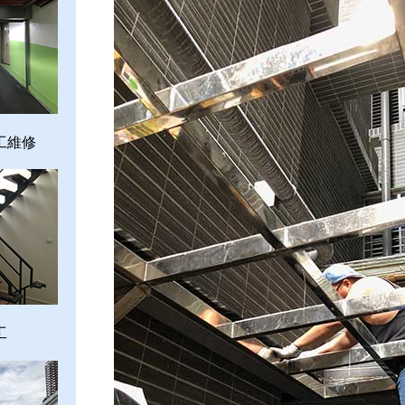
工維修
工