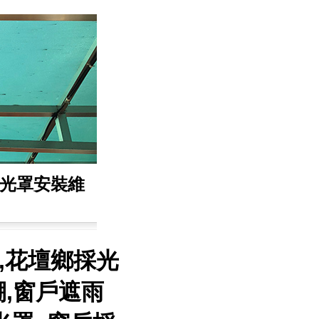
採光罩安裝維
,花壇鄉採光
,窗戶遮雨