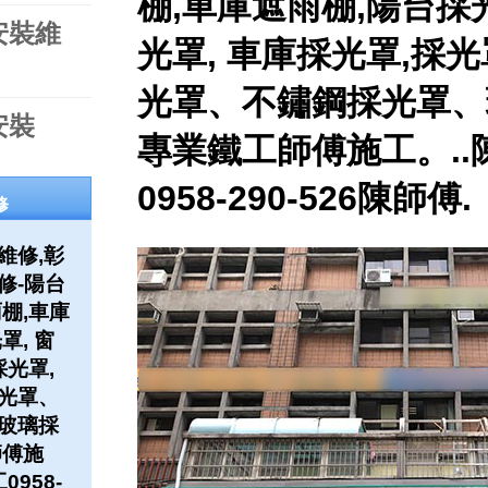
棚,車庫遮雨棚,陽台採
安裝維
光罩, 車庫採光罩,採
光罩、不鏽鋼採光罩、
安裝
專業鐵工師傅施工。..
0958-290-526陳師傅.
修
維修,彰
修-陽台
棚,車庫
罩, 窗
採光罩,
光罩、
玻璃採
師傅施
0958-