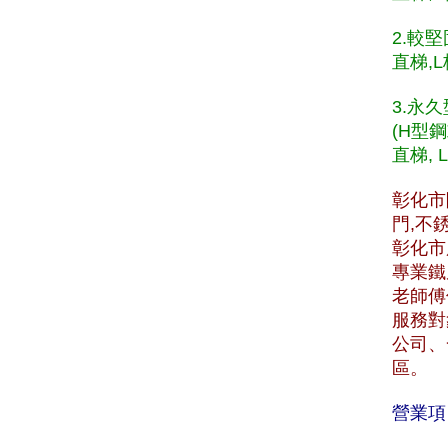
2.較
直梯,L
3.永
(H型
直梯, 
彰化市
門,不
彰化市服
專業鐵
老師傅
服務對
公司、
區。
營業項