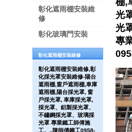
棚,
彰化遮雨棚安裝維
光罩
修
光
彰化玻璃門安裝
專
09
彰化遮雨棚安裝維修
彰化遮雨棚安裝維修,彰
化採光罩安裝維修-陽台
遮雨棚,窗戶遮雨棚,車庫
遮雨棚,陽台採光罩, 窗
戶採光罩, 車庫採光罩,
採光罩、鋁製採光罩、
不鏽鋼採光罩、玻璃採
光罩 專業鐵工師傅施
工。..陳師傅鐵工0958-