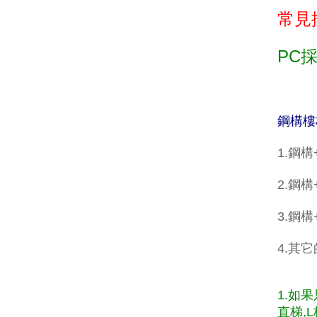
常見
PC
鋼構樓
1.鋼
2.鋼構
3.鋼
4.其
1.如
直梯,L