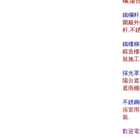
欄,陽
鐵欄杆
圍籬外
杆,不
鐵樓梯
鍛造樓
裝施工
採光罩
陽台遮
遮雨棚
不銹鋼
浴室用
裝.
歡迎電