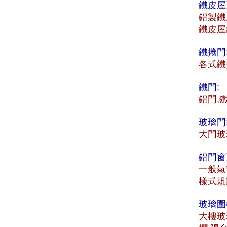
鐵皮屋
鋁製鐵
鐵皮屋
鐵捲門
各式鐵
鐵門:
鋁門,
玻璃門
大門玻
鋁門窗
一般氣
樣式規
玻璃圍
大樓玻