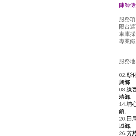
陳師傅鐵
服務項
陽台遮
車庫採
專業鐵
服務地區
02.
彰
興鄉
08.
線
靖鄉
,
14.
埔
鎮
,
20.
田
城鄉
,
26.
芳