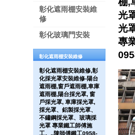
棚,
彰化遮雨棚安裝維
光罩
修
光
彰化玻璃門安裝
專
09
彰化遮雨棚安裝維修
彰化遮雨棚安裝維修,彰
化採光罩安裝維修-陽台
遮雨棚,窗戶遮雨棚,車庫
遮雨棚,陽台採光罩, 窗
戶採光罩, 車庫採光罩,
採光罩、鋁製採光罩、
不鏽鋼採光罩、玻璃採
光罩 專業鐵工師傅施
工。..陳師傅鐵工0958-