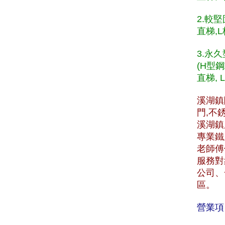
2.較
直梯,L
3.永
(H型
直梯, 
溪湖鎮
門,不
溪湖鎮服
專業鐵
老師傅
服務對
公司、
區。
營業項