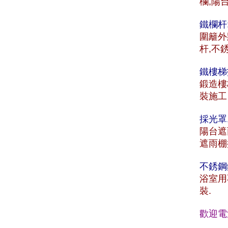
欄,陽
鐵欄杆
圍籬外
杆,不
鐵樓梯
鍛造樓
裝施工
採光罩
陽台遮
遮雨棚
不銹鋼
浴室用
裝.
歡迎電