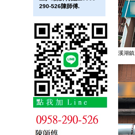
290-526陳師傅.
溪湖鎮