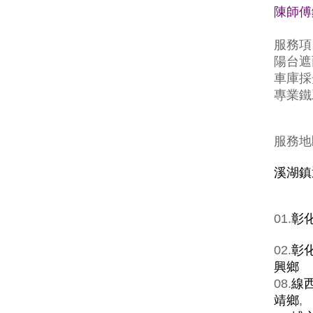
陳師傅鐵
服務項
陽台遮
車庫採
專業鐵
服務地
溪湖鎮
01.
彰
02.
彰
興鄉
08.
線
靖鄉
,