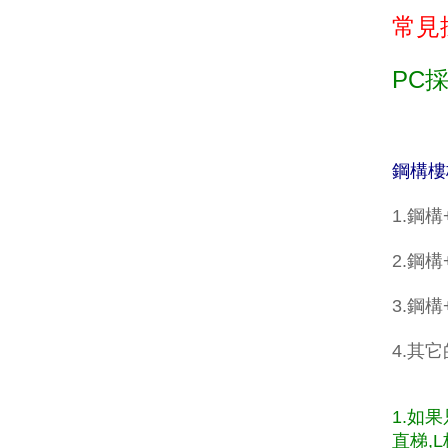
常見
PC
鋼構樓
1.鋼
2.鋼構
3.鋼
4.其
1.如
直梯,L