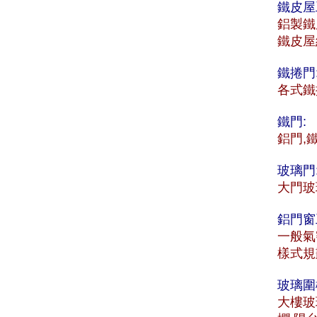
鐵皮屋
鋁製鐵
鐵皮屋
鐵捲門
各式鐵
鐵門:
鋁門,
玻璃門
大門玻
鋁門窗
一般氣
樣式規
玻璃圍
大樓玻