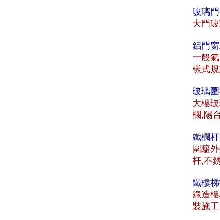
玻璃門
大門玻
鋁門窗
一般氣
樣式規
玻璃圍
大樓玻
欄,陽
鐵欄杆
圍籬外
杆,不
鐵樓梯
鍛造樓
裝施工