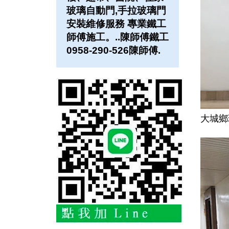
玻璃自動門,手拉玻璃門
安裝維修服務 專業鐵工
師傅施工。..陳師傅鐵工
0958-290-526陳師傅.
大城鄉