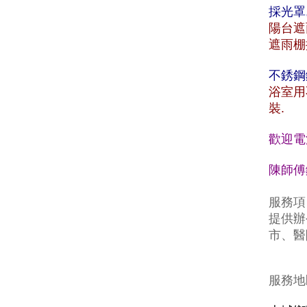
採光罩
陽台遮
遮雨棚
不銹鋼
浴室用
裝.
歡迎電
陳師傅鐵
服務項
提供辦
市、醫
服務地