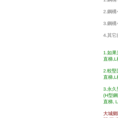
2.鋼構
3.鋼
4.其
1.如
直梯,L
2.較
直梯,L
3.永
(H型
直梯, 
大城鄉