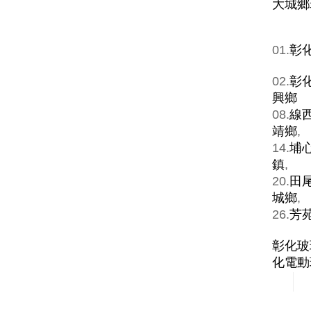
大城鄉
01.
彰
02.
彰
興鄉
08.
線
靖鄉
,
14.
埔
鎮
,
20.
田
城鄉
,
26.
芳
彰化玻
化電動