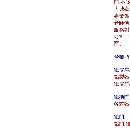
門,不
大城鄉服
專業鐵
老師傅
服務對
公司、
區。
營業項
鐵皮屋
鋁製鐵
鐵皮屋
鐵捲門
各式鐵
鐵門:
鋁門,