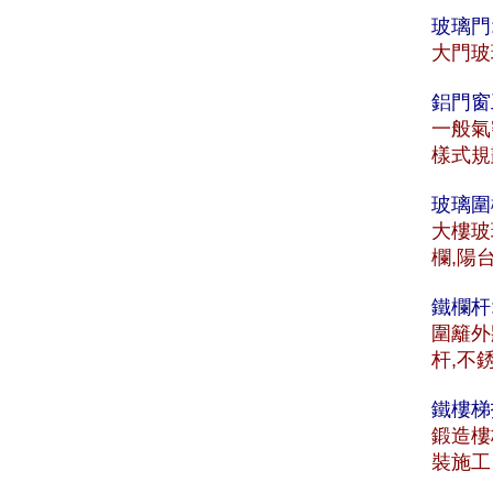
玻璃門
大門玻
鋁門窗
一般氣
樣式規
玻璃圍
大樓玻
欄,陽
鐵欄杆
圍籬外
杆,不
鐵樓梯
鍛造樓
裝施工