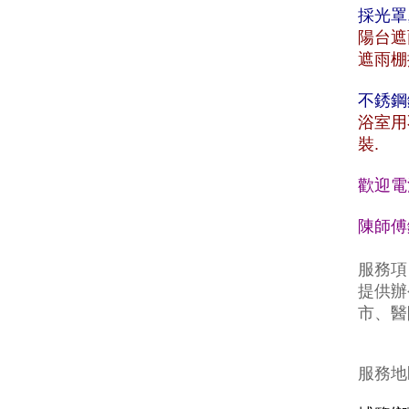
採光罩
陽台遮
遮雨棚
不銹鋼
浴室用
裝.
歡迎電
陳師傅鐵
服務項
提供辦
市、醫
服務地