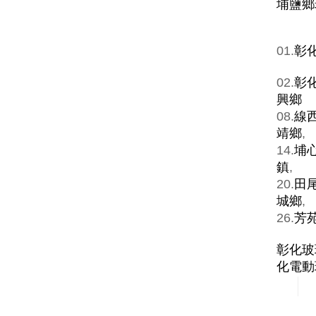
埔鹽鄉
01.
彰
02.
彰
興鄉
08.
線
靖鄉
,
14.
埔
鎮
,
20.
田
城鄉
,
26.
芳
彰化玻
化電動