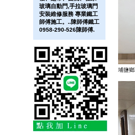
玻璃自動門,手拉玻璃門
安裝維修服務 專業鐵工
師傅施工。..陳師傅鐵工
0958-290-526陳師傅.
埔鹽鄉