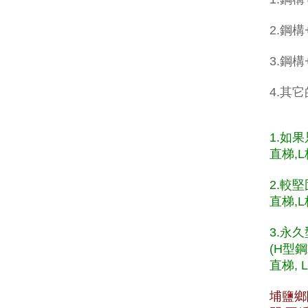
2.鋼構
3.鋼
4.其
1.如
直梯,L
2.較
直梯,L
3.永
(H型
直梯, 
埔鹽鄉