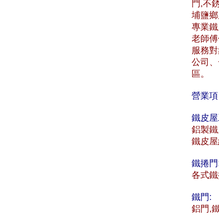
門,不
埔鹽鄉服
專業鐵
老師傅
服務對
公司、
區。
營業項
鐵皮屋
鋁製鐵
鐵皮屋
鐵捲門
各式鐵
鐵門:
鋁門,