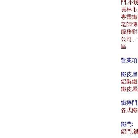
門,不
員林市服
專業鐵
老師傅
服務對
公司、
區。
營業項
鐵皮屋
鋁製鐵
鐵皮屋
鐵捲門
各式鐵
鐵門:
鋁門,