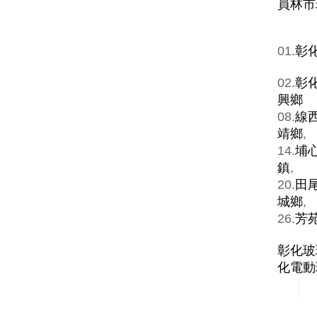
員林市
01.
彰
02.
彰
興鄉
08.
線
靖鄉
,
14.
埔
鎮
,
20.
田
城鄉
,
26.
芳
彰化玻
化電動