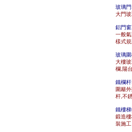
玻璃門
大門玻
鋁門窗
一般氣
樣式規
玻璃圍
大樓玻
欄,陽
鐵欄杆
圍籬外
杆,不
鐵樓梯
鍛造樓
裝施工