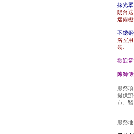
採光罩
陽台遮
遮雨棚
不銹鋼
浴室用
裝.
歡迎電
陳師傅鐵
服務項
提供辦
市、醫
服務地