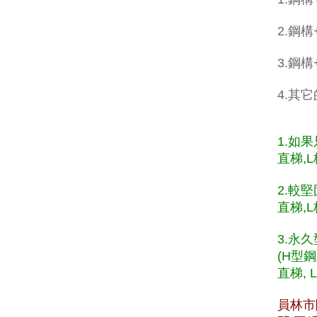
2.鋼構
3.鋼
4.其
1.如
直梯,L
2.較
直梯,L
3.永
(H型
直梯, 
員林市