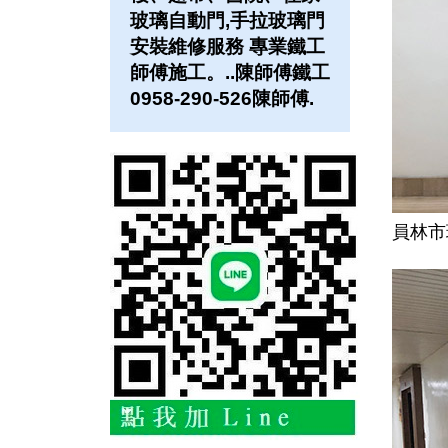
玻璃自動門,手拉玻璃門
安裝維修服務 專業鐵工
師傅施工。..陳師傅鐵工
0958-290-526陳師傅.
員林市