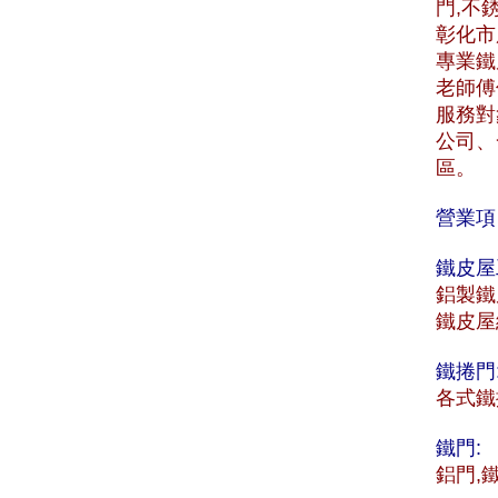
門,不
彰化市服
專業鐵
老師傅
服務對
公司、
區。
營業項
鐵皮屋
鋁製鐵
鐵皮屋
鐵捲門
各式鐵
鐵門:
鋁門,