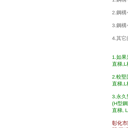
2.鋼構
3.鋼
4.其
1.如
直梯,L
2.較
直梯,L
3.永
(H型
直梯, 
彰化市