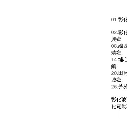
01.
彰
02.
彰
興鄉
08.
線
靖鄉
,
14.
埔
鎮
,
20.
田
城鄉
,
26.
芳
彰化玻
化電動