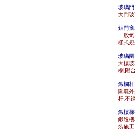
玻璃門
大門玻
鋁門窗
一般氣
樣式規
玻璃圍
大樓玻
欄,陽
鐵欄杆
圍籬外
杆,不
鐵樓梯
鍛造樓
裝施工