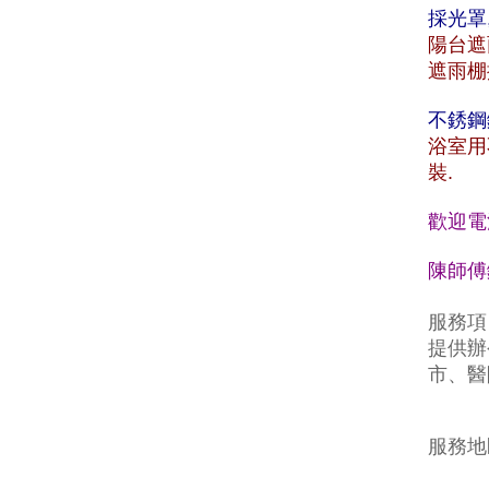
採光罩
陽台遮
遮雨棚
不銹鋼
浴室用
裝.
歡迎電
陳師傅鐵
服務項
提供辦
市、醫
服務地