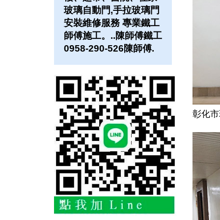
玻璃自動門,手拉玻璃門
安裝維修服務 專業鐵工
師傅施工。..陳師傅鐵工
0958-290-526陳師傅.
彰化市