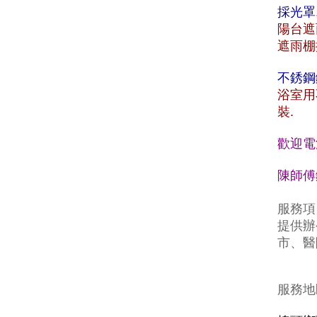
採光罩
陽台遮
遮雨棚
不銹鋼
浴室用
裝.
歡迎電
陳師傅鐵
服務項
提供辦
市、醫
服務地