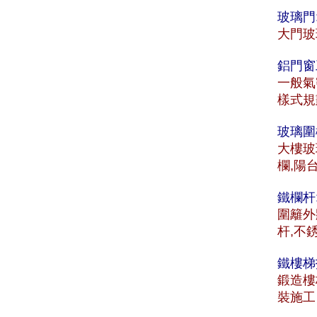
玻璃門
大門玻
鋁門窗
一般氣
樣式規
玻璃圍
大樓玻
欄,陽
鐵欄杆
圍籬外
杆,不
鐵樓梯
鍛造樓
裝施工