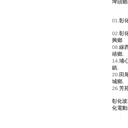
埤頭鄉
01.
彰
02.
彰
興鄉
08.
線
靖鄉
,
14.
埔
鎮
,
20.
田
城鄉
,
26.
芳
彰化玻
化電動