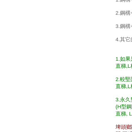
2.鋼構
3.鋼
4.其
1.如
直梯,L
2.較
直梯,L
3.永
(H型
直梯, 
埤頭鄉