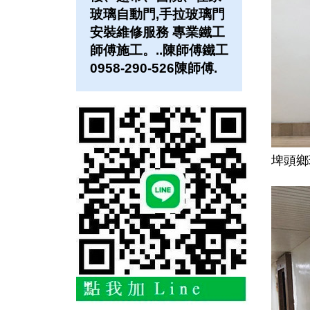
玻璃自動門,手拉玻璃門
安裝維修服務 專業鐵工
師傅施工。..陳師傅鐵工
0958-290-526陳師傅.
埤頭鄉