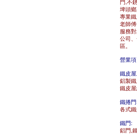
門,不
埤頭鄉服
專業鐵
老師傅
服務對
公司、
區。
營業項
鐵皮屋
鋁製鐵
鐵皮屋
鐵捲門
各式鐵
鐵門:
鋁門,