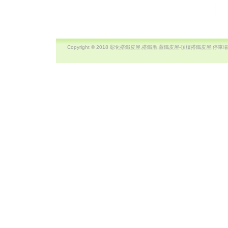
Copyright © 2018 彰化搭鐵皮屋,搭鐵厝,蓋鐵皮屋-頂樓搭鐵皮屋