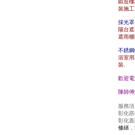
鍛造樓
裝施工
採光罩
陽台遮
遮雨棚
不銹鋼
浴室用
裝.
歡迎電
陳師傅鐵
服務項
彰化搭
彰化蓋
修繕
，