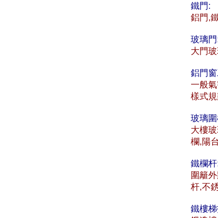
鐵門:
鋁門,
玻璃門
大門玻
鋁門窗
一般氣
樣式規
玻璃圍
大樓玻
欄,陽
鐵欄杆
圍籬外
杆,不
鐵樓梯