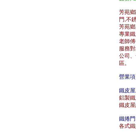
芳苑鄉
門,不
芳苑鄉服
專業鐵
老師傅
服務對
公司、
區。
營業項
鐵皮屋
鋁製鐵
鐵皮屋
鐵捲門
各式鐵