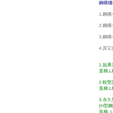
鋼構樓
1.鋼
2.鋼構
3.鋼
4.其
1.如
直梯,L
2.較
直梯,L
3.永
(H型
直梯, 