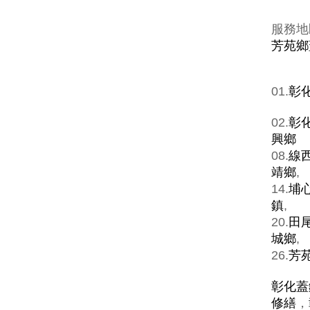
服務地
芳苑鄉
01.
彰
02.
彰
興鄉
08.
線
靖鄉
,
14.
埔
鎮
,
20.
田
城鄉
,
26.
芳
彰化蓋
修繕
，