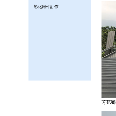
彰化鐵件訂作
芳苑鄉