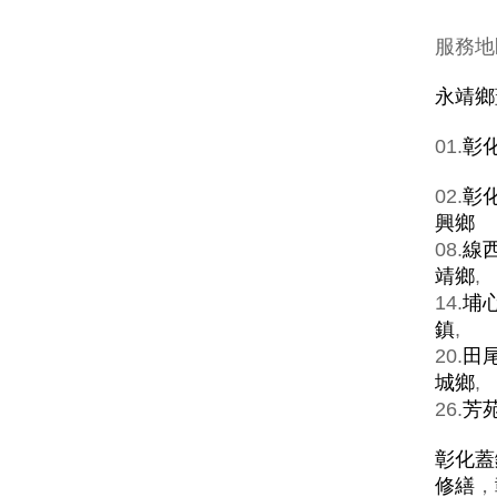
服務地
永靖鄉
01.
彰
02.
彰
興鄉
08.
線
靖鄉
,
14.
埔
鎮
,
20.
田
城鄉
,
26.
芳
彰化蓋
修繕
，