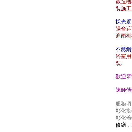
鍛造樓
裝施工
採光罩
陽台遮
遮雨棚
不銹鋼
浴室用
裝.
歡迎電
陳師傅鐵
服務項
彰化搭
彰化蓋
修繕
，