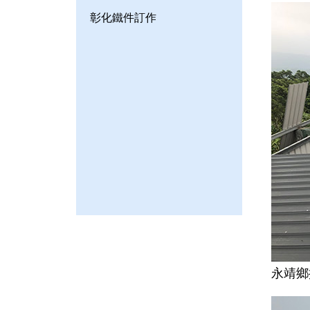
彰化鐵件訂作
永靖鄉