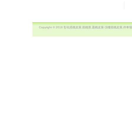
Copyright © 2018 彰化搭鐵皮屋,搭鐵厝,蓋鐵皮屋-頂樓搭鐵皮屋