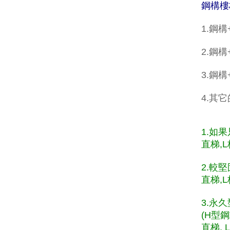
鋼構樓
1.鋼
2.鋼構
3.鋼
4.其
1.如
直梯,L
2.較
直梯,L
3.永
(H型
直梯, 