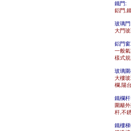
鐵門:
鋁門,
玻璃門
大門玻
鋁門窗
一般氣
樣式規
玻璃圍
大樓玻
欄,陽
鐵欄杆
圍籬外
杆,不
鐵樓梯