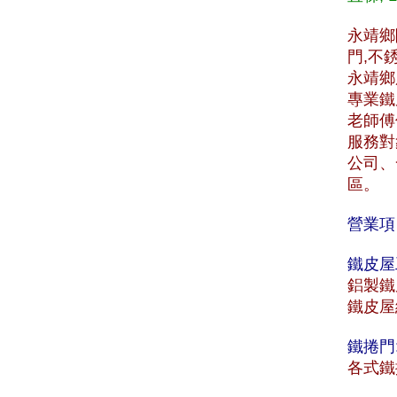
永靖鄉
門,不
永靖鄉服
專業鐵
老師傅
服務對
公司、
區。
營業項
鐵皮屋
鋁製鐵
鐵皮屋
鐵捲門
各式鐵