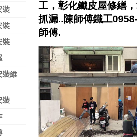
工，彰化鐵皮屋修繕，
安裝
抓漏..陳師傅鐵工0958-
安裝
師傅.
安裝
屋
安裝維
安裝
作
傅