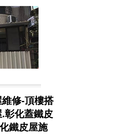
屋維修-頂樓搭
屋.彰化蓋鐵皮
化鐵皮屋施