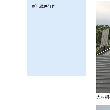
彰化鐵件訂作
大村鄉