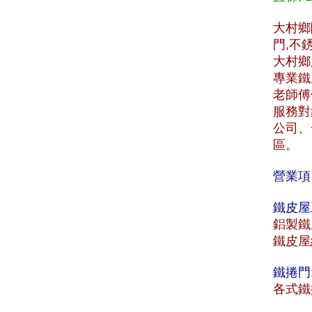
大村鄉
門,不
大村鄉服
專業鐵
老師傅
服務對
公司、
區。
營業項
鐵皮屋
鋁製鐵
鐵皮屋
鐵捲門
各式鐵