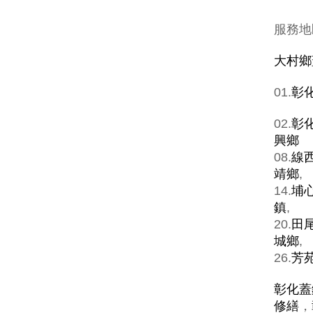
服務地
大村鄉
01.
彰
02.
彰
興鄉
08.
線
靖鄉
,
14.
埔
鎮
,
20.
田
城鄉
,
26.
芳
彰化蓋
修繕
，