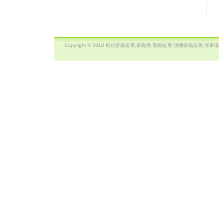
Copyright © 2018 彰化搭鐵皮屋,搭鐵厝,蓋鐵皮屋-頂樓搭鐵皮屋