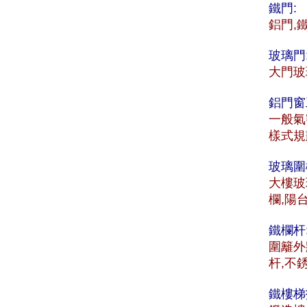
鐵門:
鋁門,
玻璃門
大門玻
鋁門窗
一般氣
樣式規
玻璃圍
大樓玻
欄,陽
鐵欄杆
圍籬外
杆,不
鐵樓梯