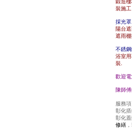
鍛造樓
裝施工
採光罩
陽台遮
遮雨棚
不銹鋼
浴室用
裝.
歡迎電
陳師傅鐵
服務項
彰化搭
彰化蓋
修繕
，