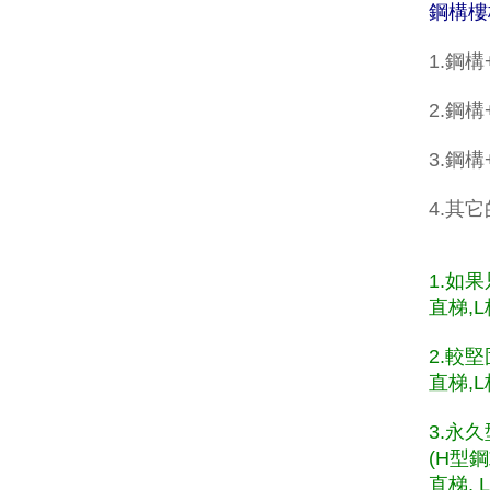
鋼構樓
1.鋼
2.鋼構
3.鋼
4.其
1.如
直梯,L
2.較
直梯,L
3.永
(H型
直梯, 