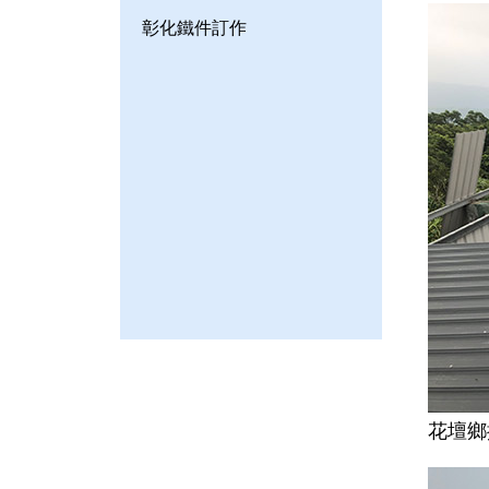
彰化鐵件訂作
花壇鄉