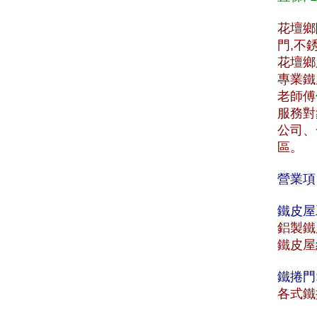
花壇鄉
門,不
花壇鄉服
專業鐵
老師傅
服務對
公司、
區。
營業項
鐵皮屋
鋁製鐵
鐵皮屋
鐵捲門
各式鐵