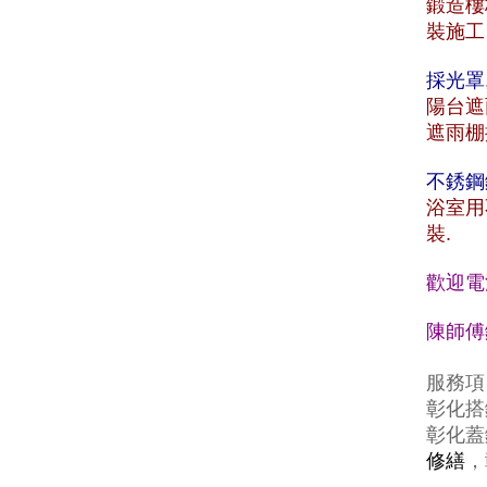
鍛造樓
裝施工
採光罩
陽台遮
遮雨棚
不銹鋼
浴室用
裝.
歡迎電
陳師傅鐵
服務項
彰化搭
彰化蓋
修繕
，