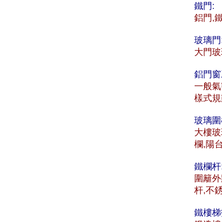
鐵門:
鋁門,
玻璃門
大門玻
鋁門窗
一般氣
樣式規
玻璃圍
大樓玻
欄,陽
鐵欄杆
圍籬外
杆,不
鐵樓梯