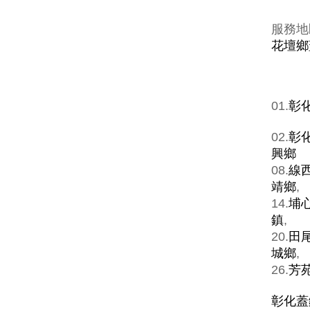
服務地
花壇鄉
01.
彰
02.
彰
興鄉
08.
線
靖鄉
,
14.
埔
鎮
,
20.
田
城鄉
,
26.
芳
彰化蓋