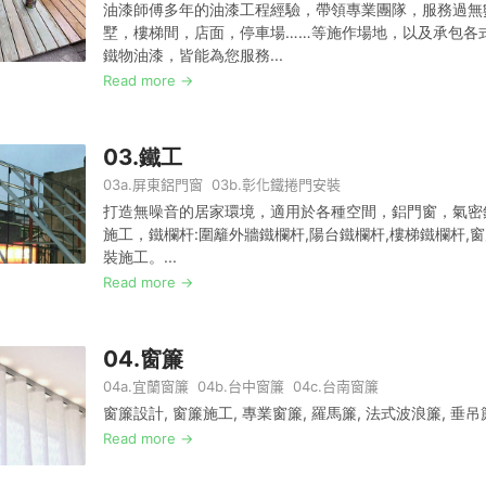
油漆師傅多年的油漆工程經驗，帶領專業團隊，服務過無
墅，樓梯間，店面，停車場……等施作場地，以及承包各
鐵物油漆，皆能為您服務...
Read more →
03.
鐵工
03a.
屏東鋁門窗
03b.
彰化鐵捲門安裝
打造無噪音的居家環境，適用於各種空間，鋁門窗，氣密
施工，鐵欄杆:圍籬外牆鐵欄杆,陽台鐵欄杆,樓梯鐵欄杆,
裝施工。...
Read more →
04.
窗簾
04a.
宜蘭窗簾
04b.
台中窗簾
04c.
台南窗簾
窗簾設計, 窗簾施工, 專業窗簾, 羅馬簾, 法式波浪簾, 垂吊簾
Read more →