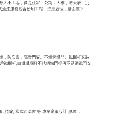
數大小工地，像是住家，公寓，大樓，透天厝，別
式油漆服務包含粉刷工程，壁癌處理，牆面整平，
鋁，防盜窗，隔音門窗。不銹鋼鐵門、鐵欄杆安裝
窗戶鐵欄杆,白鐵鐵欄杆不銹鋼鐵門提供不銹鋼鐵門安
, 捲簾, 樣式百葉窗 等 專業窗簾設計 服務...