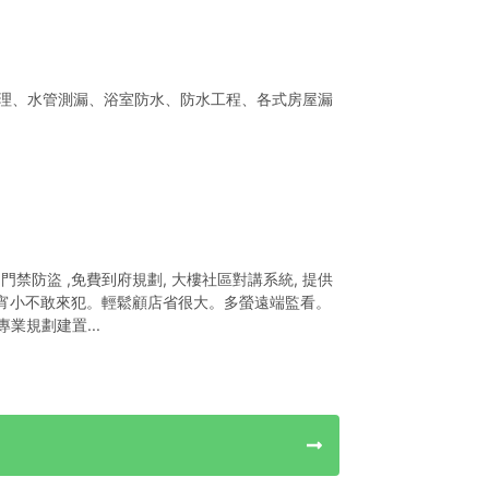
理、水管測漏、浴室防水、防水工程、各式房屋漏
禁防盜 ,免費到府規劃, 大樓社區對講系統, 提供
讓宵小不敢來犯。輕鬆顧店省很大。多螢遠端監看。
業規劃建置...