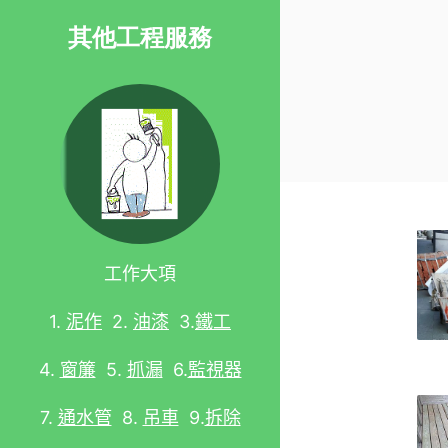
其他工程服務
工作大項
泥作
1.
2.
油漆
3.
鐵工
4.
窗簾
5.
抓漏
6.
監視器
7.
通水管
8.
吊車
9.
拆除