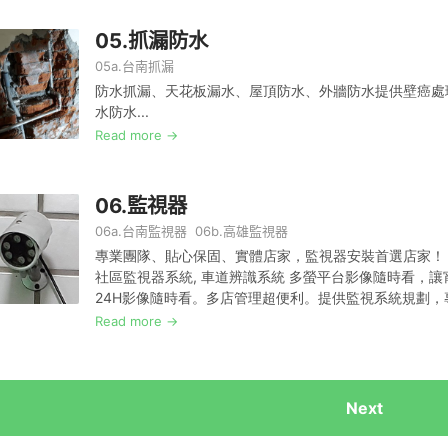
05.
抓漏
防水
05a.
台南抓漏
防水抓漏、天花板漏水、屋頂防水、外牆防水提供壁癌處
水防水...
Read more →
06.
監視器
0
6a.
台南監視器
06b.
高雄監視器
專業團隊、貼心保固、實體店家，監視器安裝首選店家！ 門
社區監視器系統, 車道辨識系統 多螢平台影像隨時看，
24H影像隨時看。多店管理超便利。提供監視系統規劃，專
Read more →
Next