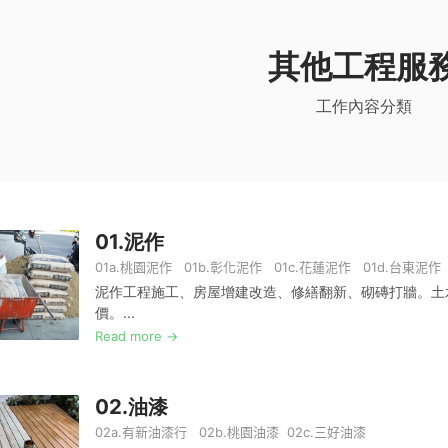
其他工程服
工作內容分類
01.
泥作
01a.
桃園泥作
01b.
彰化泥作
01c.
花蓮泥作
01d.
台東泥作
泥作工程施工、房屋增建改造、修繕翻新、砌磚打牆。土
價。...
Read more →
02.
油漆
02a.
有新油漆行
02b.
桃園油漆
02c.
三好油漆