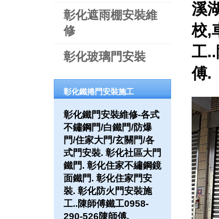
溪湖
彰化遮雨棚安裝維
校
修
工.
彰化玻璃門安裝
傅.
彰化鐵捲門安裝施工
彰化鐵門安裝維修-各式
不鏽鋼門/白鐵門/防爆
門/住家大門/玄關門/各
式門安裝. 彰化社區大門
鐵門. 彰化住家不繡鋼鏡
面鐵門. 彰化住家門安
裝. 彰化防火門安裝施
工..陳師傅鐵工0958-
290-526陳師傅.