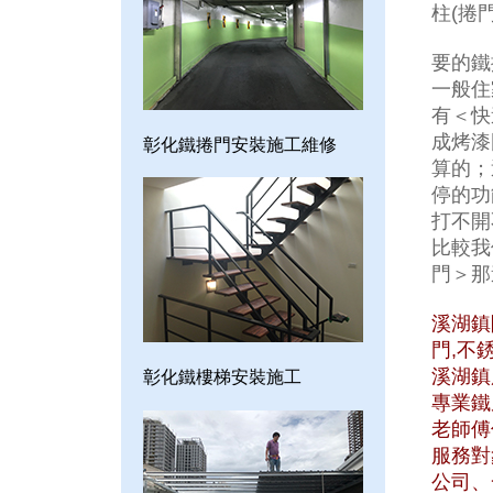
柱(捲
要的鐵
一般住
有＜快
成烤漆
彰化鐵捲門安裝施工維修
算的；
停的功
打不開
比較我
門＞那
溪湖鎮
門,不
溪湖鎮服
彰化鐵樓梯安裝施工
專業鐵
老師傅
服務對
公司、