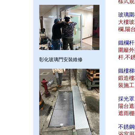
樣式規
玻璃圍
大樓玻
欄,陽
鐵欄杆
圍籬外
杆,不
彰化玻璃門安裝維修
鐵樓梯
鍛造樓
裝施工
採光罩
陽台遮
遮雨棚
不銹鋼
浴室用