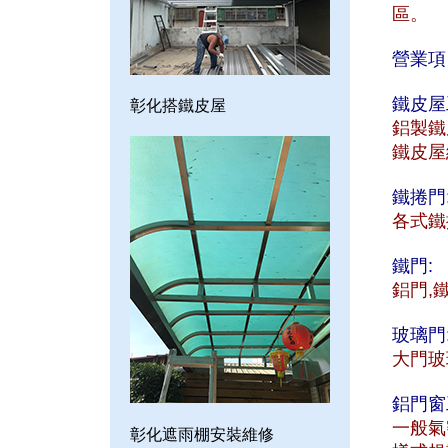
區。
營業項
鐵皮屋
彰化搭鐵皮屋
鋁製鐵
鐵皮屋
鐵捲門
各式鐵
鐵門:
鋁門,
玻璃門
大門玻
鋁門窗
一般氣
彰化遮雨棚安裝維修