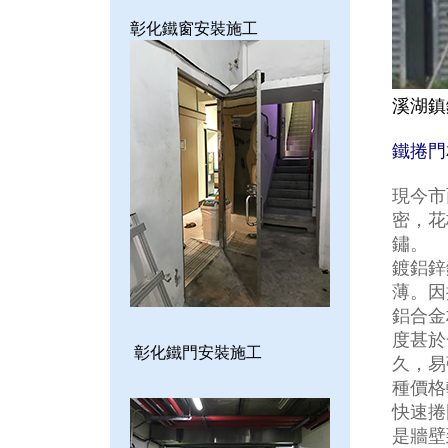
彰化鐵窗安裝施工
溪湖鎮
鐵捲門
現今市
密，花
鏽。
鍍鋁鋅
薄。因
鋁合金
度甚於
彰化鐵門安裝施工
久，易
種價格
快速捲
是牆壁