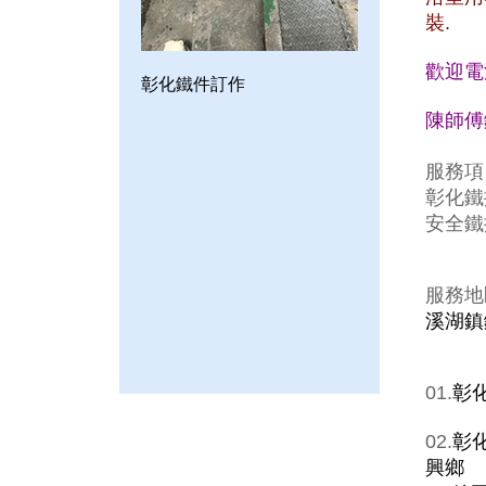
裝.
歡迎電
彰化鐵件訂作
陳師傅鐵
服務項
彰化鐵
安全鐵
服務地
溪湖鎮
01.
彰
02.
彰
興鄉