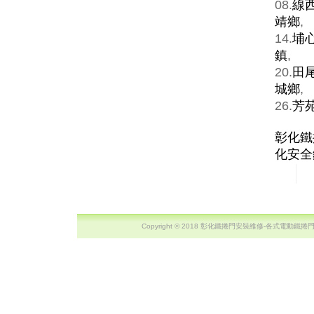
08.
線
靖鄉
,
14.
埔
鎮
,
20.
田
城鄉
,
26.
芳
彰化鐵
化安全
Copyright © 2018 彰化鐵捲門安裝維修-各式電動