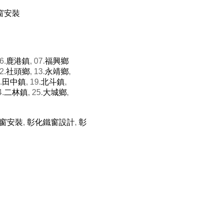
窗安裝
6.
鹿港鎮
, 07.
福興鄉
2.
社頭鄉
, 13.
永靖鄉
,
.
田中鎮
, 19.
北斗鎮
,
4.
二林鎮
, 25.
大城鄉
,
窗安裝
,
彰化鐵窗設計
,
彰