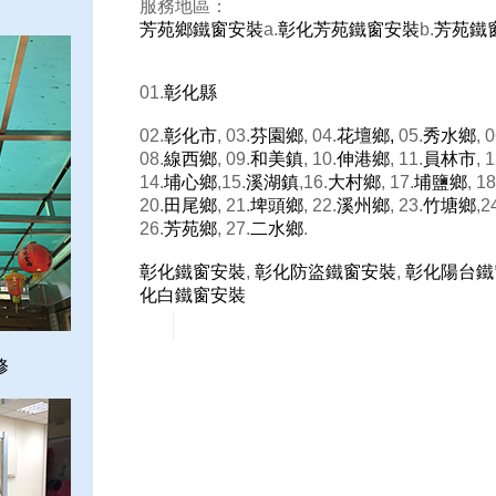
服務地區：
芳苑鄉鐵窗安裝
a.
彰化芳苑鐵窗安裝
b.
芳苑鐵
01.
彰化縣
02.
彰化市
, 03.
芬園鄉
, 04.
花壇鄉,
05.
秀水鄉
, 0
08.
線西鄉
, 09.
和美鎮
, 10.
伸港鄉
, 11.
員林市
, 1
14.
埔心鄉
,15.
溪湖鎮
,16.
大村鄉
, 17.
埔鹽鄉
, 18
20.
田尾鄉
, 21.
埤頭鄉
, 22.
溪州鄉
, 23.
竹塘鄉
,2
26.
芳苑鄉
, 27.
二水鄉
.
彰化鐵窗安裝
,
彰化防盜鐵窗安裝
,
彰化陽台鐵
化白鐵窗安裝
修