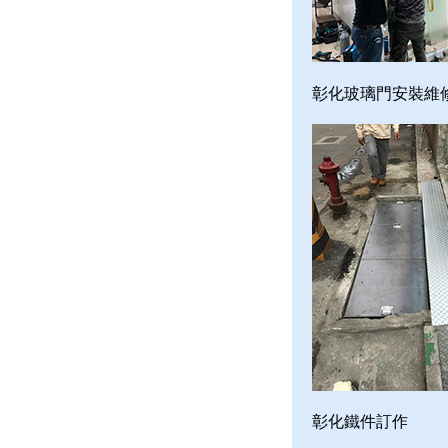
彰化玻璃門安裝維
彰化鐵件訂作