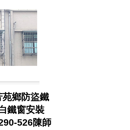
芳苑鄉防盜鐵
,白鐵窗安裝
90-526陳師