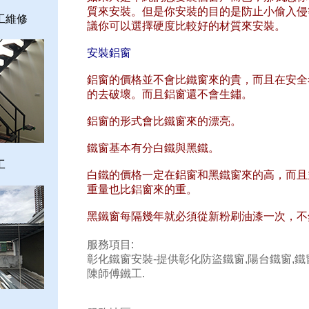
質來安裝。但是你安裝的目的是防止小偷入侵
工維修
議你可以選擇硬度比較好的材質來安裝。
安裝鋁窗
鋁窗的價格並不會比鐵窗來的貴，而且在安全
的去破壞。而且鋁窗還不會生鏽。
鋁窗的形式會比鐵窗來的漂亮。
鐵窗基本有分白鐵與黑鐵。
工
白鐵的價格一定在鋁窗和黑鐵窗來的高，而且
重量也比鋁窗來的重。
黑鐵窗每隔幾年就必須從新粉刷油漆一次，不
服務項目:
彰化鐵窗安裝-提供彰化防盜鐵窗,陽台鐵窗,鐵
陳師傅鐵工.