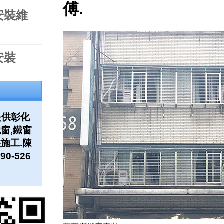
傅.
安裝維
安裝
提供彰化
窗,鐵窗
施工.陳
90-526