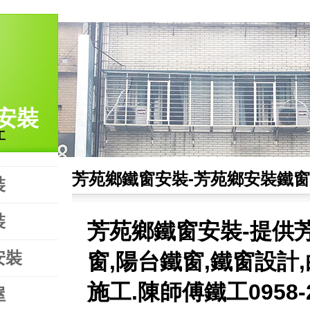
安裝
工
芳苑鄉鐵窗安裝-芳苑鄉安裝鐵窗
裝
裝
芳苑鄉鐵窗安裝-提供
安裝
窗,陽台鐵窗,鐵窗設計
施工.陳師傅鐵工0958-2
屋