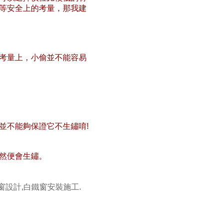
等安全上的考量，那我建
考量上，小偷並不能容易
並不能夠保證它不生鏽唷!
然便會生鏽。
窗設計,白鐵窗安裝施工.